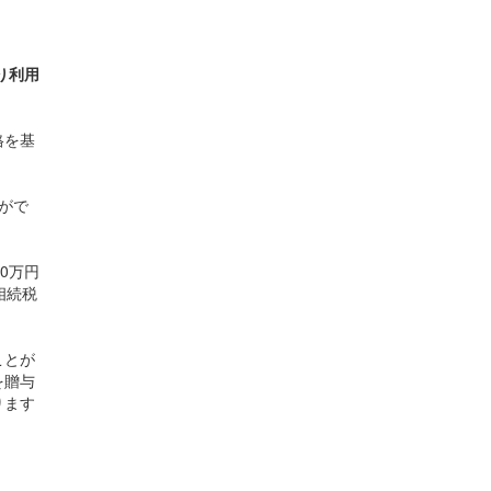
り利用
格を基
がで
0万円
相続税
ことが
を贈与
ります