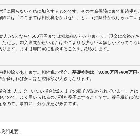
生活に困らないために加入するものです。その生命保険にまで相続税を
保険には「ここまでは相続税をかけない」という控除枠が設けられてい
続人が3人なら1,500万円までは相続税がかかりません。現金に余裕があ
。ただし、加入期間が短い場合は掛金よりも少ない金額しか戻ってこな
あります。まずは専門家に相談することをお勧めします。
基礎控除があります。相続税の場合、
基礎控除は「3,000万円+600万円×
数が多ければ多いほど控除額が大きくなります。
場合は1人まで、いない場合は2人までの養子が認められています。とは
多いので、よく用いられるのが孫を養子にすることです。養子縁組は他
なるので、事前に十分な注意が必要です。
課税制度」