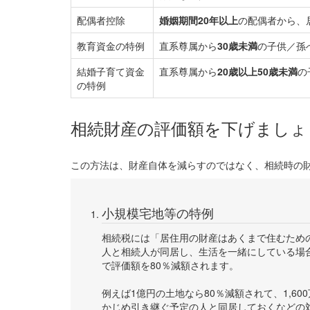
配偶者控除
婚姻期間20年以上
の配偶者から、
教育資金の特例
直系尊属から
30歳未満
の子供／孫
結婚子育て資金
直系尊属から
20歳以上50歳未満
の
の特例
相続財産の評価額を下げましょ
この方法は、財産自体を減らすのではなく、相続時の
小規模宅地等の特例
相続税には「居住用の財産はあくまで住むため
人と相続人が同居し、生活を一緒にしている場合
で評価額を80％減額されます。
例えば1億円の土地なら80％減額されて、1,
かじめ引き継ぐ予定の人と同居しておくなどの