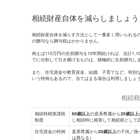
相続財産自体を減らしましょう
相続財産自体を減らす方法として一番多く用いられる
の贈与なら贈与税はかかりません。
例えば110万円の生前贈与を10年間続ければ、合計1,
でに分割して引き継げるものは、積極的に生前贈与し
また、住宅資金や教育資金、結婚、子育てなど、特別
いう特例もあるので、当てはまる場合は利用しましょ
相続税
相続時精算課税
60歳以上
の直系尊属から
20歳以上
制度
し相続時に精算して相続税として
住宅資金の特例
直系尊属から
20歳以上
の子供／孫
は異なる）