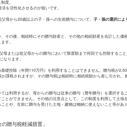
た制度。
経済を活性化させるのが狙いです。
祖父母から20歳以上の子・孫への生前贈与について、
子・孫の選択によ
い、その後、相続時にその贈与財産と、その他の相続財産を合計した価
します。
父母または祖父母からの贈与において限度額まで何回でも控除すること
になります。
礎控除（年間110万円）を利用することはできません。贈与税が2,50
税が課税されますが、その贈与税は相続時に相続税額から差し引かれ、
いては利用するが、母からの贈与は従来の贈与（暦年贈与）を選択する
すことができません。その他の注意点として、この制度を利用して土地
ることや、生前に贈与を受けた土地・建物は物納に使えないこと等があ
。
金の贈与税軽減措置」