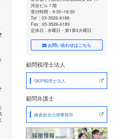
で
河合ビル７階
受付時間：9:30~18:30
Tel
: 03-3526-6188
Fax
: 03-3526-6189
定休日
: 水曜日・第1第3火曜日
そ
お問い合わせはこちら
を
顧問税理士法人
SKIP税理士法人
そ
顧問弁護士
上
低
鎌倉総合法律事務所
え