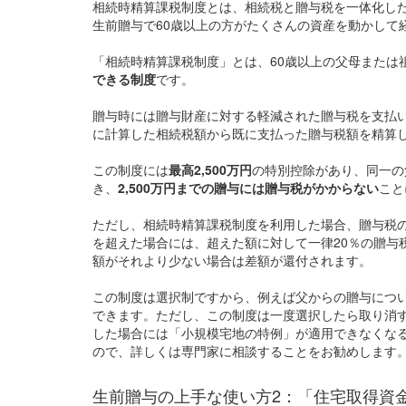
相続時精算課税制度とは、相続税と贈与税を一体化し
生前贈与で60歳以上の方がたくさんの資産を動かして
「相続時精算課税制度」とは、60歳以上の父母または
できる制度
です。
贈与時には贈与財産に対する軽減された贈与税を支払
に計算した相続税額から既に支払った贈与税額を精算
この制度には
最高2,500万円
の特別控除があり、同一の
き、
2,500万円までの贈与には贈与税がかからない
こと
ただし、相続時精算課税制度を利用した場合、贈与税の基
を超えた場合には、超えた額に対して一律20％の贈与
額がそれより少ない場合は差額が還付されます。
この制度は選択制ですから、例えば父からの贈与につ
できます。ただし、この制度は一度選択したら取り消
した場合には「小規模宅地の特例」が適用できなくな
ので、詳しくは専門家に相談することをお勧めします
生前贈与の上手な使い方2：「住宅取得資