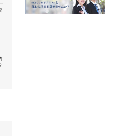
資
上
的
を