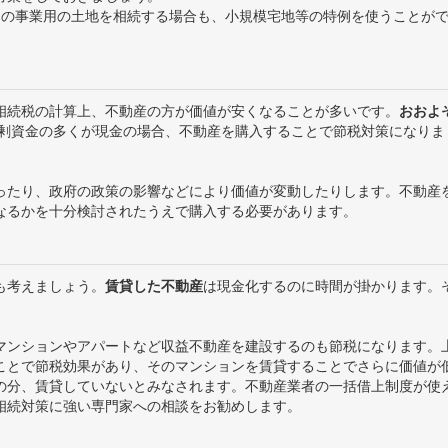
その事業用の土地を相続する場合も、小規模宅地等の特例を使うことが
相続税の計算上、不動産の方が価値が安くなることが多いです。
おおよ
剰資金の多くが現金の場合、不動産を購入することで節税対策になりま
ったり、政府の政策の影響などにより価値が変動したりします。不動産
なるかを十分検討されたうえで購入する必要があります。
も考えましょう。
賃貸した不動産
は現金化するのに時間が掛かります。
。
マンションやアパートなど収益不動産を建設するのも節税になります。
ことで節税効果があり、そのマンションを賃貸することでさらに価値が
の分、賃貸していないとみなされます。不動産業者の一括借上制度が使
相続対策に強い専門家への相談をお勧めします。