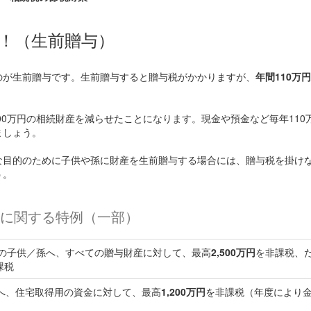
！（生前贈与）
のが生前贈与です。生前贈与すると贈与税がかかりますが、
年間110万円
100万円の相続財産を減らせたことになります。現金や預金など毎年110
ましょう。
な目的のために子供や孫に財産を生前贈与する場合には、贈与税を掛け
う。
に関する特例（一部）
の子供／孫へ、すべての贈与財産に対して、最高
2,500万円
を非課税、
課税
へ、住宅取得用の資金に対して、最高
1,200万円
を非課税（年度により