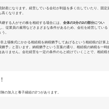
続財産になります。経営している会社が利益を多く出していたり、固定
も高くなります。
承継する人がその株を相続する場合には、
全体の3分の2の部分につい
し、従業員の雇用などさまざまな条件があるため、会社を経営している
ょう。
の非上場株式にかかる相続税を納税猶予してあげるという相続税の計算
税猶予」と言います。納税猶予という言葉の通り、相続税の納税を一時
はありません。会社経営を一定の条件のもと続けていくことで、相続税
！
保険の加入と養子縁組の2つがあります。