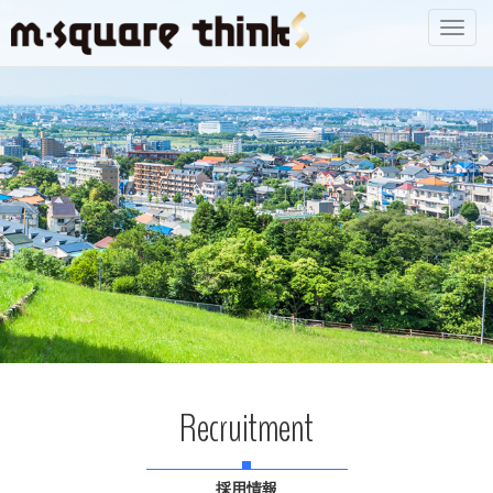
Toggl
navig
Recruitment
採用情報