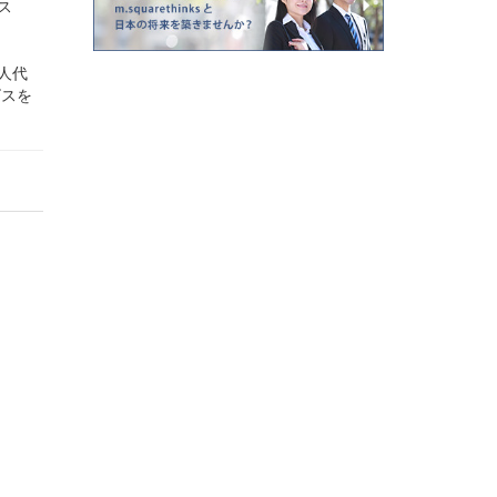
ビス
人代
ビスを