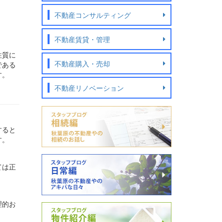
不動産コンサルティング
不動産賃貸・管理
性質に
不動産購入・売却
である
す。
不動産リノベーション
すると
す。
ては正
理的お