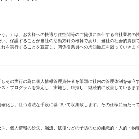
いう。）は、お客様への快適な住空間等のご提供に奉仕する当社業務の
扱い、保護することが当社の活動方針の根幹であり、当社の社会的責務
これを実行することを宣言し、関係従業員への周知徹底を図っていきま
守しその実行の為に個人情報管理責任者を筆頭に社内の管理体制を確立
ンス・プログラムを策定し、実施し、維持し、継続的に改善していきま
明確化し、且つ適法な手段に基づいて収集致します。その仕様に当たっ
セス、個人情報の紛失、漏洩、破壊などの予防のため組織的・人的・物