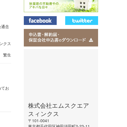
。
会通念
ンクス
 繁生
めてお
株式会社エムスクエア
スィンクス
〒101-0041
東京都千代田区神田須田町2-23-11